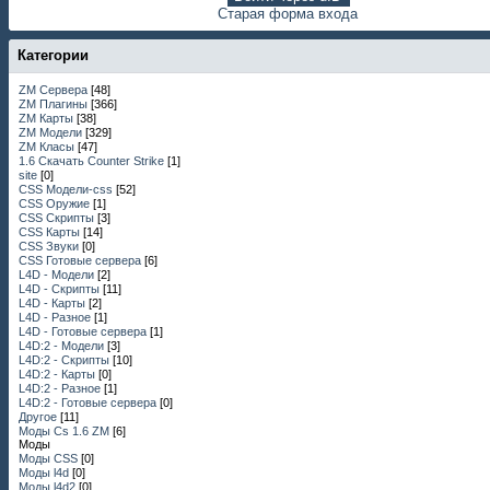
Старая форма входа
Категории
ZM Сервера
[48]
ZM Плагины
[366]
ZM Карты
[38]
ZM Модели
[329]
ZM Класы
[47]
1.6 Скачать Counter Strike
[1]
site
[0]
CSS Модели-css
[52]
CSS Оружие
[1]
CSS Скрипты
[3]
CSS Карты
[14]
CSS Звуки
[0]
CSS Готовые сервера
[6]
L4D - Модели
[2]
L4D - Скрипты
[11]
L4D - Карты
[2]
L4D - Разное
[1]
L4D - Готовые сервера
[1]
L4D:2 - Модели
[3]
L4D:2 - Скрипты
[10]
L4D:2 - Карты
[0]
L4D:2 - Разное
[1]
L4D:2 - Готовые сервера
[0]
Другое
[11]
Моды Cs 1.6 ZM
[6]
Моды
Моды CSS
[0]
Моды l4d
[0]
Моды l4d2
[0]