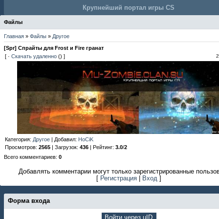
Крупнейший портал игры CS
Файлы
Главная
»
Файлы
»
Другое
[Spr] Спрайты для Frost и Fire гранат
[ ·
Скачать удаленно
() ]
2
Категория
:
Другое
|
Добавил
:
HoCiK
Просмотров
:
2565
|
Загрузок
:
436
|
Рейтинг
:
3.0
/
2
Всего комментариев
:
0
Добавлять комментарии могут только зарегистрированные пользо
[
Регистрация
|
Вход
]
Форма входа
Войти через uID