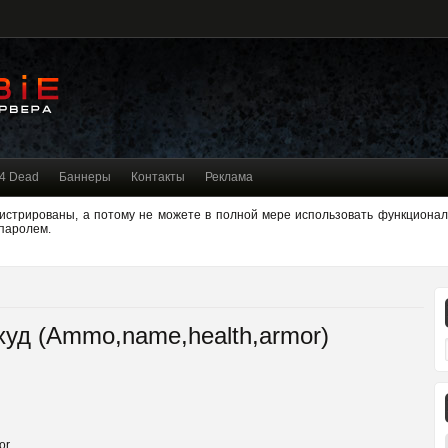
 4 Dead
Баннеры
Контакты
Реклама
гистрированы, а потому не можете в полной мере использовать функциона
 паролем.
худ (Ammo,name,health,armor)
or