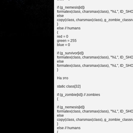
if (g_nemesis[id])
formatex(class, charsmax(class), "%L", ID
else
copy(class, charsmax(class), g_zombie_classn
}
else // humans
{
red = 0
green = 255
blue = 0
if (g_survivor[id])
formatex(class, charsmax(class), "%L", ID
else
formatex(class, charsmax(class), "%L", ID
}
На это
static class[32]
if (g_zombie[id]) // zombies
{
if (g_nemesis[id])
formatex(class, charsmax(class), "%L", ID
else
copy(class, charsmax(class), g_zombie_classn
}
else // humans
{