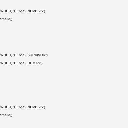
_SHOWHUD, "CLASS_NEMESIS")
ame[id])
_SHOWHUD, "CLASS_SURVIVOR")
_SHOWHUD, "CLASS_HUMAN")
_SHOWHUD, "CLASS_NEMESIS")
ame[id])