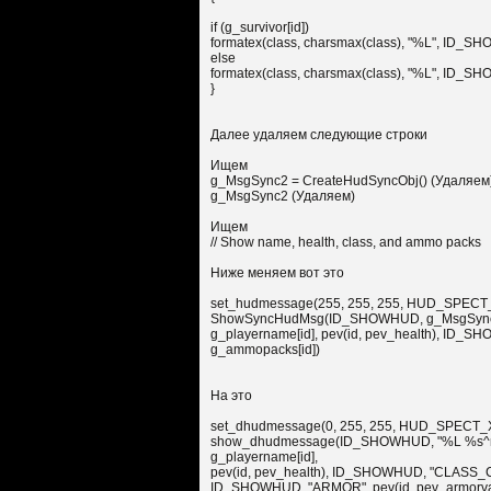
if (g_survivor[id])
formatex(class, charsmax(class), "%L", ID
else
formatex(class, charsmax(class), "%L", ID
}
Далее удаляем следующие строки
Ищем
g_MsgSync2 = CreateHudSyncObj() (Удаляем
g_MsgSync2 (Удаляем)
Ищем
// Show name, health, class, and ammo packs
Ниже меняем вот это
set_hudmessage(255, 255, 255, HUD_SPECT_X, 
ShowSyncHudMsg(ID_SHOWHUD, g_MsgSync2,
g_playername[id], pev(id, pev_health), I
g_ammopacks[id])
На это
set_dhudmessage(0, 255, 255, HUD_SPECT_X, 
show_dhudmessage(ID_SHOWHUD, "%L %s^nH
g_playername[id],
pev(id, pev_health), ID_SHOWHUD, "CLASS
ID_SHOWHUD, "ARMOR", pev(id, pev_armorva