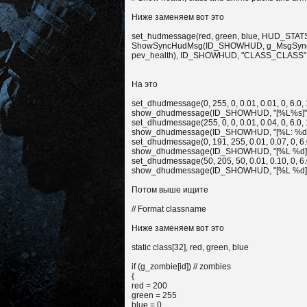
Ниже заменяем вот это
set_hudmessage(red, green, blue, HUD_STATS_X
ShowSyncHudMsg(ID_SHOWHUD, g_MsgSync2, 
pev_health), ID_SHOWHUD, "CLASS_CLASS
На это
set_dhudmessage(0, 255, 0, 0.01, 0.01, 0, 6.0, 1.
show_dhudmessage(ID_SHOWHUD, "[%L%s]",
set_dhudmessage(255, 0, 0, 0.01, 0.04, 0, 6.0, 1.
show_dhudmessage(ID_SHOWHUD, "[%L: %d] "
set_dhudmessage(0, 191, 255, 0.01, 0.07, 0, 6.0,
show_dhudmessage(ID_SHOWHUD, "[%L %d]
set_dhudmessage(50, 205, 50, 0.01, 0.10, 0, 6.0,
show_dhudmessage(ID_SHOWHUD, "[%L %d
Потом выше ищите
// Format classname
Ниже заменяем вот это
static class[32], red, green, blue
if (g_zombie[id]) // zombies
{
red = 200
green = 255
blue = 0