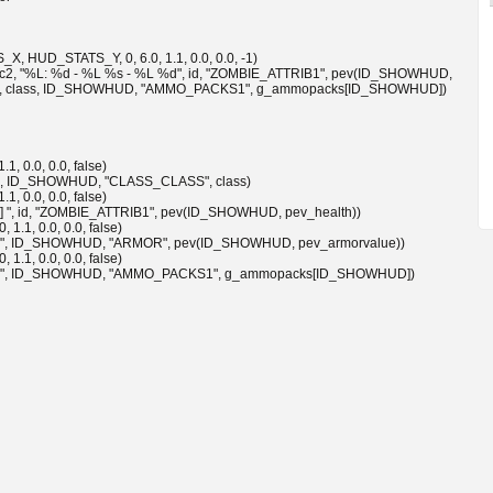
, HUD_STATS_Y, 0, 6.0, 1.1, 0.0, 0.0, -1)
"%L: %d - %L %s - %L %d", id, "ZOMBIE_ATTRIB1", pev(ID_SHOWHUD,
", class, ID_SHOWHUD, "AMMO_PACKS1", g_ammopacks[ID_SHOWHUD])
1, 0.0, 0.0, false)
 ID_SHOWHUD, "CLASS_CLASS", class)
1, 0.0, 0.0, false)
, id, "ZOMBIE_ATTRIB1", pev(ID_SHOWHUD, pev_health))
 1.1, 0.0, 0.0, false)
", ID_SHOWHUD, "ARMOR", pev(ID_SHOWHUD, pev_armorvalue))
 1.1, 0.0, 0.0, false)
]", ID_SHOWHUD, "AMMO_PACKS1", g_ammopacks[ID_SHOWHUD])