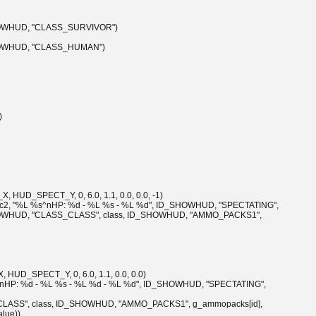
_SHOWHUD, "CLASS_SURVIVOR")
_SHOWHUD, "CLASS_HUMAN")
)
HUD_SPECT_Y, 0, 6.0, 1.1, 0.0, 0.0, -1)
 "%L %s^nHP: %d - %L %s - %L %d", ID_SHOWHUD, "SPECTATING",
D_SHOWHUD, "CLASS_CLASS", class, ID_SHOWHUD, "AMMO_PACKS1",
HUD_SPECT_Y, 0, 6.0, 1.1, 0.0, 0.0)
P: %d - %L %s - %L %d - %L %d", ID_SHOWHUD, "SPECTATING",
_CLASS", class, ID_SHOWHUD, "AMMO_PACKS1", g_ammopacks[id],
lue))