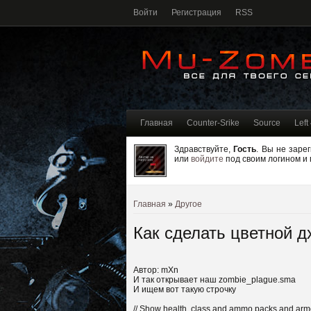
Войти
Регистрация
RSS
Главная
Counter-Srike
Source
Left
Здравствуйте,
Гость
. Вы не заре
или
войдите
под своим логином и
Главная
»
Другое
Как сделать цветной д
Автор: mXn
И так открывает наш zombie_plague.sma
И ищем вот такую строчку
// Show health, class and ammo packs and arm