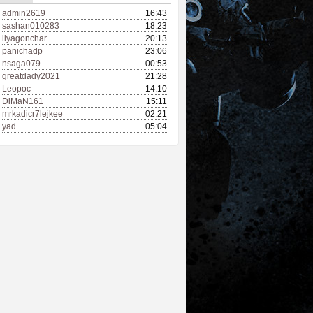
admin2619
16:43
sashan010283
18:23
ilyagonchar
20:13
panichadp
23:06
nsaga079
00:53
greatdady2021
21:28
Leopoc
14:10
DiMaN161
15:11
mrkadicr7lejkee
02:21
yad
05:04